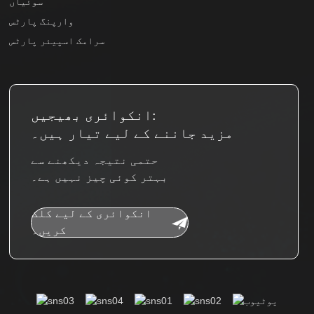
سوئیاں
وارپنگ پارٹس
سرامک اسپیئر پارٹس
انکوائری بھیجیں:
مزید جاننے کے لیے تیار ہیں۔
حتمی نتیجہ دیکھنے سے
بہتر کوئی چیز نہیں ہے۔
انکوائری کے لیے کلک
کریں۔