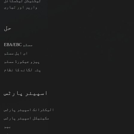
ٹیکنیکل ٹیکسٹائل
وارپر اور تیاری
حل
EBA/EBC سسٹم
ای ایل سسٹم
پیزو جیکورڈ سسٹم
پتہ لگانے کا نظام
اسپیئر پارٹس
الیکٹرانک اسپیئر پارٹس
مکینیکل اسپیئر پارٹس
بیم