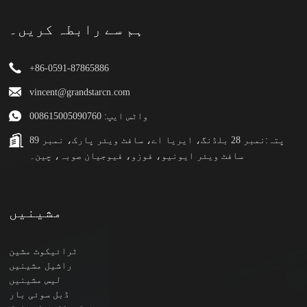
ہم سے رابطہ کریں۔
+86-0591-87865886
vincent@grandstarcn.com
واٹس ایپ: 008615005090760
پتہ:
نمبر 28 بلڈنگ، ایریا اے، سافٹ ویئر پارک، نمبر 89
سافٹ ویئر ایونیو، فوزو، فیوجیان صوبہ، چین۔
مشینیں
ٹرائیکوٹ مشین
راشیل مشینیں
لیس مشینیں
ڈبل سوئی بار