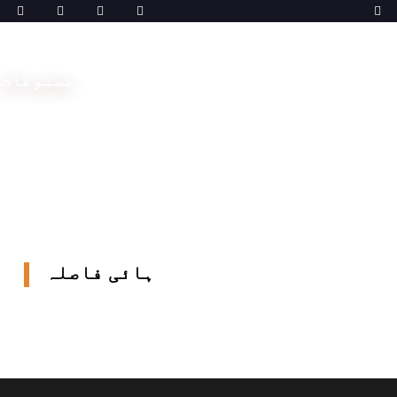
مصنوعات
گھر
مشینیں
ڈبل سوئی بار
ہائی فاصلہ
ہائی فاصلہ