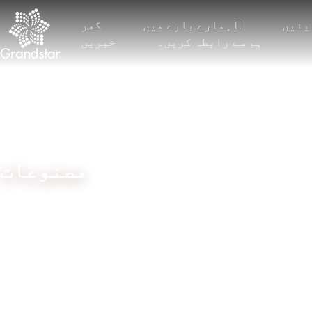
ینیں
ہمارے بارے میں
گھر
ہم سے رابطہ کریں۔
خبریں
مصنوعات
ھر
مشینیں
ڈبل سوئی بار
اسپیسر ٹیکسٹائل
لچکدار راشیل
TRICOT 2 بار کے
 لیس
جیکورڈ راشیل
ساتھ
انک
JACQUARD پردہ
TRICOT 3 بار کے
ساتھ
TRICOT 4 بار اور