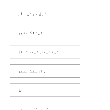
ڈبل سوئی بار
نیٹنگ مشین
ٹیکنیکل ٹیکسٹائل
وارپنگ مشین
حل
مکینیکل پارٹس