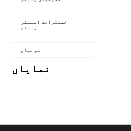
الیکٹرانک اسپیئر
پارٹس
سوئیاں
نمایاں