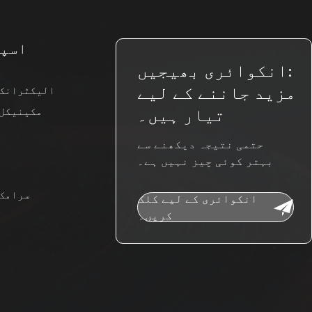
اسپی
انکوائری بھیجیں:
مزید جاننے کے لیے
الیکٹرانک 
مکینیکل 
تیار ہیں۔
حتمی نتیجہ دیکھنے سے
بہتر کوئی چیز نہیں ہے۔
سرامک 
انکوائری کے لیے کلک
کریں۔