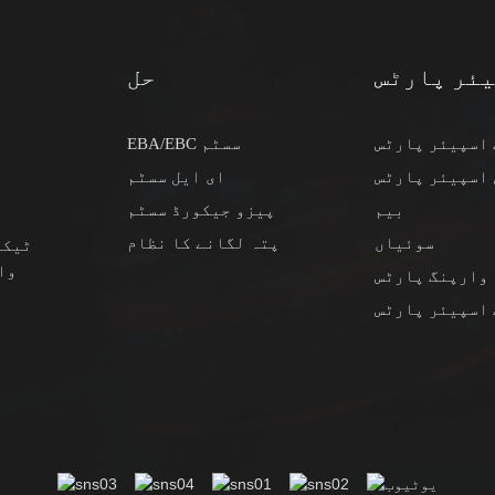
ئر پارٹس
حل
اسپیئر پارٹس
EBA/EBC سسٹم
ٹ
اسپیئر پارٹس
ای ایل سسٹم
بیم
پیزو جیکورڈ سسٹم
سوئیاں
پتہ لگانے کا نظام
ٹیکن
وا
وارپنگ پارٹس
اسپیئر پارٹس