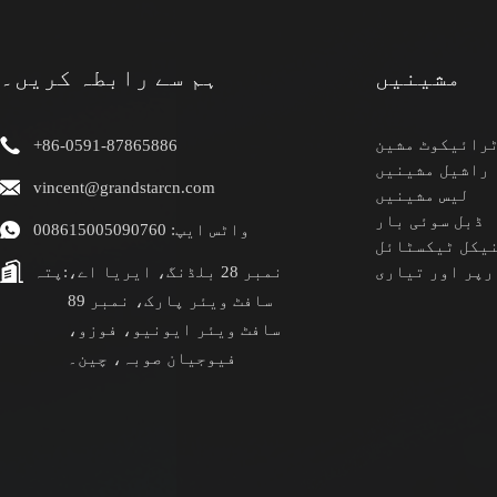
مشینیں
ہم سے رابطہ کریں۔
رائیکوٹ مشین
+86-0591-87865886
راشیل مشینیں
vincent@grandstarcn.com
لیس مشینیں
ڈبل سوئی بار
واٹس ایپ: 008615005090760
یکل ٹیکسٹائل
رپر اور تیاری
نمبر 28 بلڈنگ، ایریا اے،
پتہ:
سافٹ ویئر پارک، نمبر 89
سافٹ ویئر ایونیو، فوزو،
فیوجیان صوبہ، چین۔