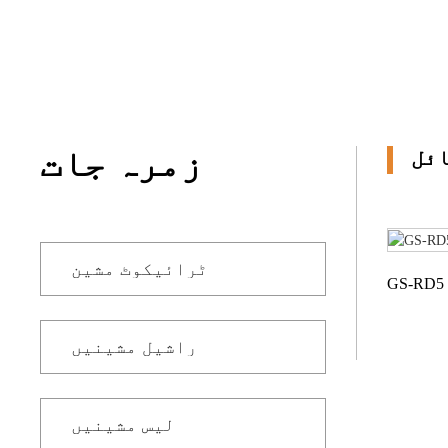
مزید
JACQUARD کے ساتھ
TRICOT
ٹیری تولیہ کے لیے
ٹریکوٹ
زمرہ جات
ئل
ٹرائیکوٹ مشین
GS-RD5 
راشیل مشینیں
لیس مشینیں