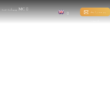
پہلے سے ملکیت والا MC
ہم سے رابطہ
کریں۔
ڈائریکٹ وارپنگ
سلائی بانڈنگ
اس
اسپینڈیکس وارپنگ
ویفٹ-انسرشن HKS
سپلٹ وارپنگ
WEFT-INSERTION RS
کم