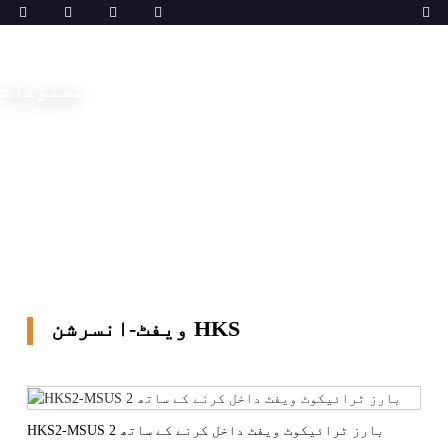
مصنوعات
گھر
مشینیں
ٹیکنیکل ٹیکسٹائل
ویفٹ-انسرشن
HKS
ویفٹ-انسرشن HKS
HKS2-MSUS 2 بارز ٹرائیکوٹ ویفٹ داخل کرنے کے ساتھ