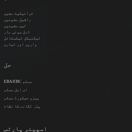
ٹرائیکوٹ مشین
راشیل مشینیں
لیس مشینیں
ڈبل سوئی بار
ٹیکنیکل ٹیکسٹائل
وارپر اور تیاری
حل
EBA/EBC سسٹم
ای ایل سسٹم
پیزو جیکورڈ سسٹم
پتہ لگانے کا نظام
اسپیئر پارٹس