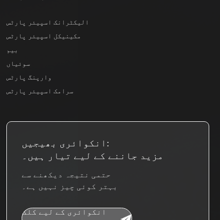
الیکٹرانک اسپیئر پارٹس
مکینیکل اسپیئر پارٹس
بیم
سوئیاں
وارپنگ پارٹس
سرامک اسپیئر پارٹس
انکوائری بھیجیں:
مزید جاننے کے لیے تیار ہیں۔
حتمی نتیجہ دیکھنے سے
بہتر کوئی چیز نہیں ہے۔
انکوائری کے لیے کلک