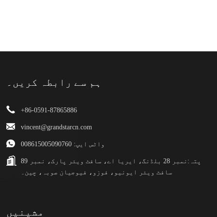
ہم سے رابطہ کریں۔
+86-0591-87865886
vincent@grandstarcn.com
واٹس ایپ: 008615005090760
پتہ:
نمبر 28 بلڈنگ، ایریا اے، سافٹ ویئر پارک، نمبر 89
سافٹ ویئر ایونیو، فوزو، فیوجیان صوبہ، چین۔
مشینیں