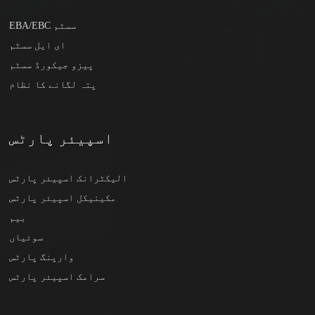
EBA/EBC سسٹم
ای ایل سسٹم
پیزو جیکورڈ سسٹم
پتہ لگانے کا نظام
اسپیئر پارٹس
الیکٹرانک اسپیئر پارٹس
مکینیکل اسپیئر پارٹس
بیم
سوئیاں
وارپنگ پارٹس
سرامک اسپیئر پارٹس