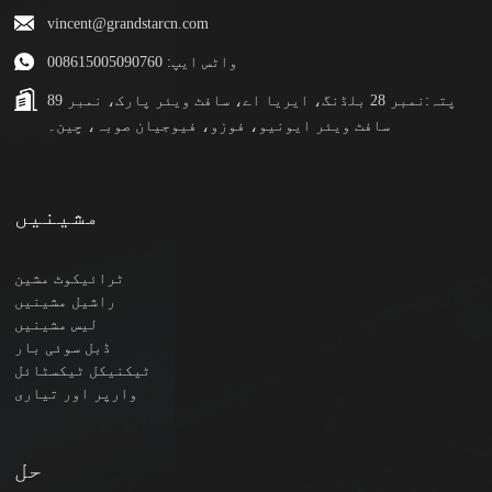
vincent@grandstarcn.com
واٹس ایپ: 008615005090760
پتہ:
نمبر 28 بلڈنگ، ایریا اے، سافٹ ویئر پارک، نمبر 89
سافٹ ویئر ایونیو، فوزو، فیوجیان صوبہ، چین۔
مشینیں
ٹرائیکوٹ مشین
راشیل مشینیں
لیس مشینیں
ڈبل سوئی بار
ٹیکنیکل ٹیکسٹائل
وارپر اور تیاری
حل