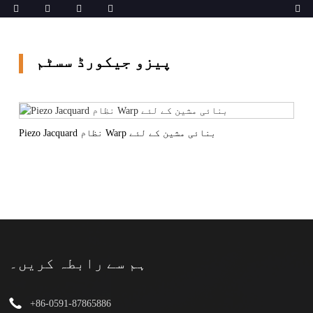
پیزو جیکورڈ سسٹم
Piezo Jacquard نظام Warp بنائی مشین کے لئے
ہم سے رابطہ کریں۔
+86-0591-87865886