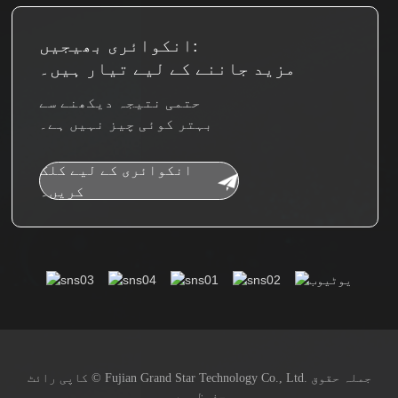
انکوائری بھیجیں:
مزید جاننے کے لیے تیار ہیں۔
حتمی نتیجہ دیکھنے سے
بہتر کوئی چیز نہیں ہے۔
انکوائری کے لیے کلک
کریں۔
کاپی رائٹ © Fujian Grand Star Technology Co., Ltd. جملہ حقوق
محفوظ ہیں۔