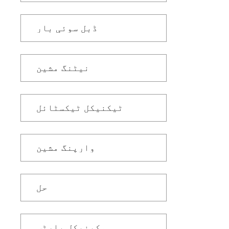
ڈبل سوئی بار
نیٹنگ مشین
ٹیکنیکل ٹیکسٹائل
وارپنگ مشین
حل
مکینیکل پارٹس