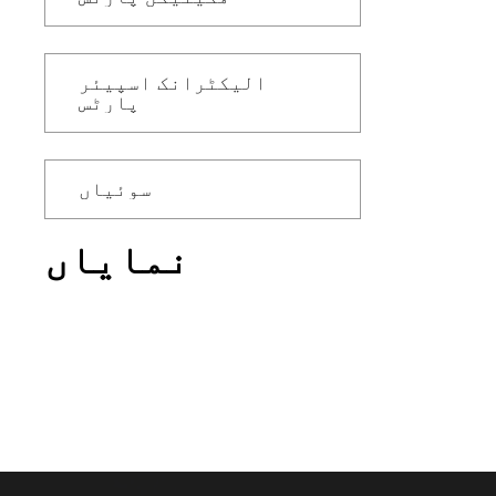
الیکٹرانک اسپیئر
پارٹس
سوئیاں
نمایاں