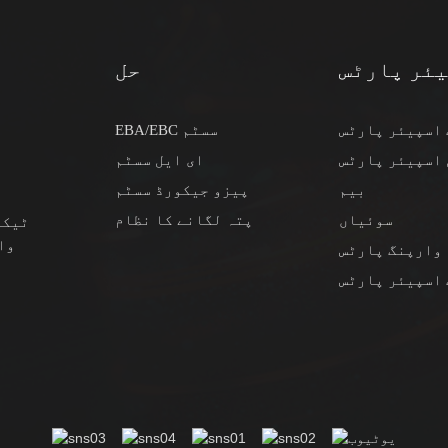
ئر پارٹس
حل
اسپیئر پارٹس
EBA/EBC سسٹم
ٹ
اسپیئر پارٹس
ای ایل سسٹم
بیم
پیزو جیکورڈ سسٹم
سوئیاں
پتہ لگانے کا نظام
ٹیکن
وا
وارپنگ پارٹس
اسپیئر پارٹس