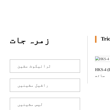
مزید
JACQUARD کے ساتھ
TRICOT
ٹیری تولیہ کے لیے
ٹریکوٹ
زمرہ جات
ٹرائیکوٹ مشین
 مشین 4 باروں کے
ساتھ
راشیل مشینیں
لیس مشینیں