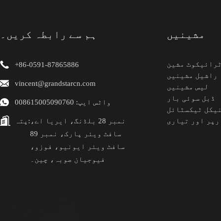
مشینیں
ہم سے رابطہ کریں۔
رائیکوٹ مشین
+86-0591-87865886
راشیل مشینیں
vincent@grandstarcn.com
لیس مشینیں
ڈبل سوئی بار
واٹس ایپ: 008615005090760
یکل ٹیکسٹائل
رپر اور تیاری
نمبر 28 بلڈنگ، ایریا اے،
پتہ:
سافٹ ویئر پارک، نمبر 89
سافٹ ویئر ایونیو، فوزو،
فیوجیان صوبہ، چین۔