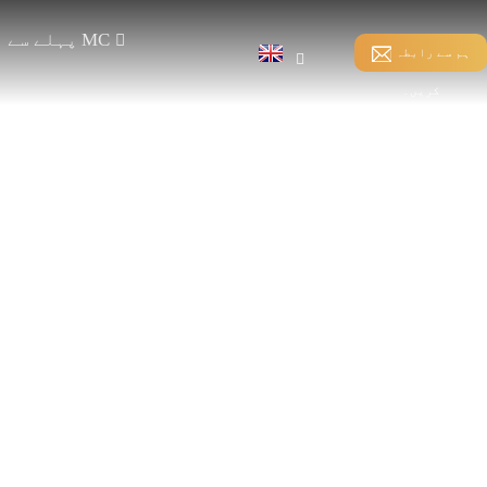
پہلے سے ملکیت والا MC
ہم سے رابطہ
کریں۔
ڈائریکٹ وارپنگ
سلائی بانڈنگ
اس
اسپینڈیکس وارپنگ
ویفٹ-انسرشن HKS
سپلٹ وارپنگ
WEFT-INSERTION RS
کم