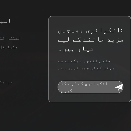
اسپی
انکوائری بھیجیں:
مزید جاننے کے لیے
الیکٹرانک 
مکینیکل 
تیار ہیں۔
حتمی نتیجہ دیکھنے سے
بہتر کوئی چیز نہیں ہے۔
سرامک 
انکوائری کے لیے کلک
کریں۔